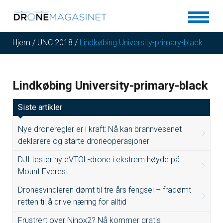
Hjem
/
UNC 2018
/
Lindkøbing University-primary-black
Lindkøbing University-primary-black
Siste artikler
Nye droneregler er i kraft: Nå kan brannvesenet
deklarere og starte droneoperasjoner
DJI tester ny eVTOL-drone i ekstrem høyde på
Mount Everest
Dronesvindleren dømt til tre års fengsel – fradømt
retten til å drive næring for alltid
Frustrert over Ninox2? Nå kommer gratis