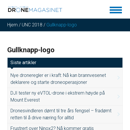
Hjem
/
UNC 2018
/
Gullknapp-logo
Gullknapp-logo
Siste artikler
Nye droneregler er i kraft: Nå kan brannvesenet
deklarere og starte droneoperasjoner
DJI tester ny eVTOL-drone i ekstrem høyde på
Mount Everest
Dronesvindleren dømt til tre års fengsel – fradømt
retten til å drive næring for alltid
Frustrert over Ninox2? Nå kommer gratis