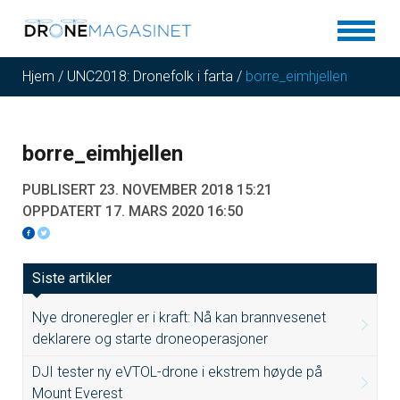
Hjem
/
UNC2018: Dronefolk i farta
/
borre_eimhjellen
borre_eimhjellen
PUBLISERT 23. NOVEMBER 2018 15:21
OPPDATERT 17. MARS 2020 16:50
Siste artikler
Nye droneregler er i kraft: Nå kan brannvesenet
deklarere og starte droneoperasjoner
DJI tester ny eVTOL-drone i ekstrem høyde på
Mount Everest