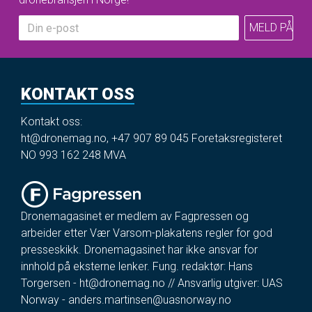
KONTAKT OSS
Kontakt oss:
ht@dronemag.no
,
+47 907 89 045
Foretaksregisteret
NO 993 162 248 MVA
Dronemagasinet er medlem av Fagpressen og
arbeider etter Vær Varsom-plakatens regler for god
presseskikk. Dronemagasinet har ikke ansvar for
innhold på eksterne lenker. Fung. redaktør: Hans
Torgersen -
ht@dronemag.no
// Ansvarlig utgiver: UAS
Norway -
anders.martinsen@uasnorway.no