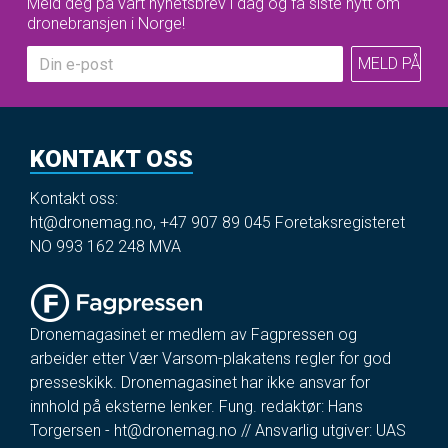
Meld deg på vårt nyhetsbrev i dag og få siste nytt om
dronebransjen i Norge!
KONTAKT OSS
Kontakt oss:
ht@dronemag.no
,
+47 907 89 045
Foretaksregisteret
NO 993 162 248 MVA
Dronemagasinet er medlem av Fagpressen og
arbeider etter Vær Varsom-plakatens regler for god
presseskikk. Dronemagasinet har ikke ansvar for
innhold på eksterne lenker. Fung. redaktør: Hans
Torgersen -
ht@dronemag.no
// Ansvarlig utgiver: UAS