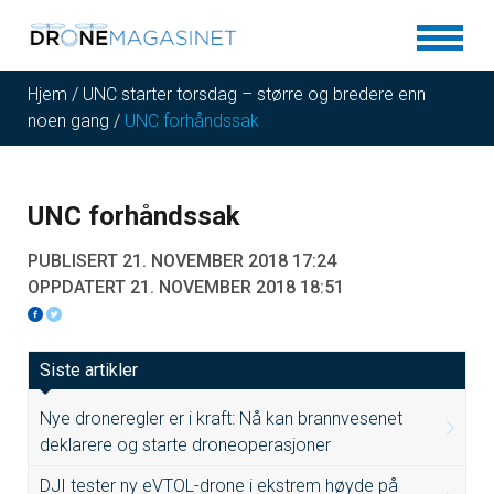
Hjem
/
UNC starter torsdag – større og bredere enn
noen gang
/
UNC forhåndssak
UNC forhåndssak
PUBLISERT 21. NOVEMBER 2018 17:24
OPPDATERT 21. NOVEMBER 2018 18:51
Siste artikler
Nye droneregler er i kraft: Nå kan brannvesenet
deklarere og starte droneoperasjoner
DJI tester ny eVTOL-drone i ekstrem høyde på