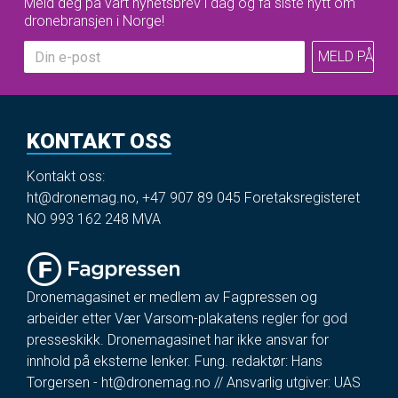
Meld deg på vårt nyhetsbrev i dag og få siste nytt om
dronebransjen i Norge!
KONTAKT OSS
Kontakt oss:
ht@dronemag.no
,
+47 907 89 045
Foretaksregisteret
NO 993 162 248 MVA
Dronemagasinet er medlem av Fagpressen og
arbeider etter Vær Varsom-plakatens regler for god
presseskikk. Dronemagasinet har ikke ansvar for
innhold på eksterne lenker. Fung. redaktør: Hans
Torgersen -
ht@dronemag.no
// Ansvarlig utgiver: UAS