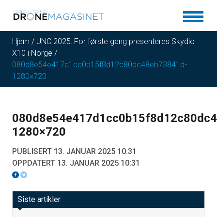
Hjem
/
UNC 2025: For første gang presenteres Skydio
X10 i Norge
/
080d8e54e417d1cc0b15f8d12c80dc48eb73841d-
1280×720
080d8e54e417d1cc0b15f8d12c80dc4
1280×720
PUBLISERT 13. JANUAR 2025 10:31
OPPDATERT 13. JANUAR 2025 10:31
Siste artikler