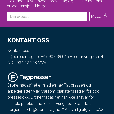
Meld deg på vårt nyhetsbrev i dag og få siste nytt om
dronebransjen i Norge!
KONTAKT OSS
Kontakt oss:
ht@dronemag.no
,
+47 907 89 045
Foretaksregisteret
NO 993 162 248 MVA
Dronemagasinet er medlem av Fagpressen og
arbeider etter Vær Varsom-plakatens regler for god
presseskikk. Dronemagasinet har ikke ansvar for
innhold på eksterne lenker. Fung. redaktør: Hans
Torgersen -
ht@dronemag.no
// Ansvarlig utgiver: UAS