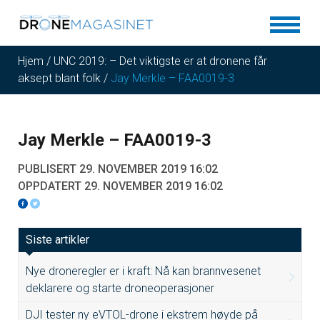
Hjem
/
UNC 2019: – Det viktigste er at dronene får
aksept blant folk
/
Jay Merkle – FAA0019-3
Jay Merkle – FAA0019-3
PUBLISERT 29. NOVEMBER 2019 16:02
OPPDATERT 29. NOVEMBER 2019 16:02
Siste artikler
Nye droneregler er i kraft: Nå kan brannvesenet
deklarere og starte droneoperasjoner
DJI tester ny eVTOL-drone i ekstrem høyde på