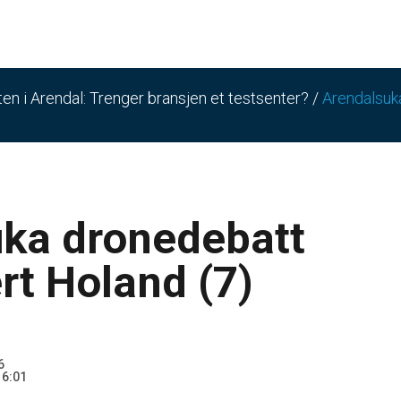
n i Arendal: Trenger bransjen et testsenter?
/
Arendalsuk
ka dronedebatt
rt Holand (7)
6
16:01