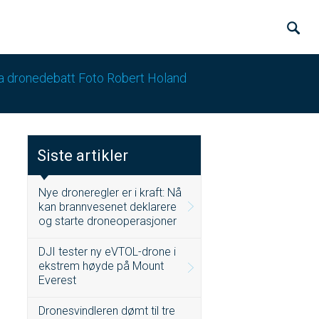
a dronedebatt Foto Robert Holand
Siste artikler
Nye droneregler er i kraft: Nå
kan brannvesenet deklarere
og starte droneoperasjoner
DJI tester ny eVTOL-drone i
ekstrem høyde på Mount
Everest
Dronesvindleren dømt til tre