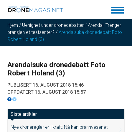
Hjem
/
Uenighet under dronedebatten i Arendal: Trenger
bransjen et testsenter?
/
Arendalsuka dronedebatt Foto
Robert Holand (3)
Arendalsuka dronedebatt Foto
Robert Holand (3)
PUBLISERT 16. AUGUST 2018 15:46
OPPDATERT 16. AUGUST 2018 15:57
Siste artikler
Nye droneregler er i kraft: Nå kan brannvesenet