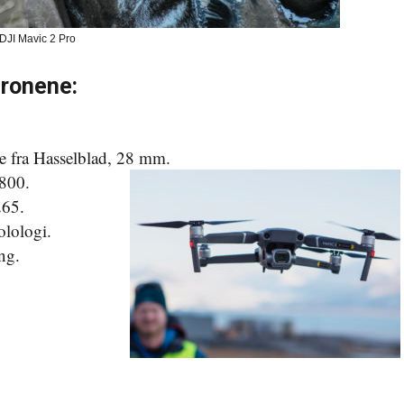
 DJI Mavic 2 Pro
dronene:
 fra Hasselblad, 28 mm.
800.
265.
lologi.
ng.