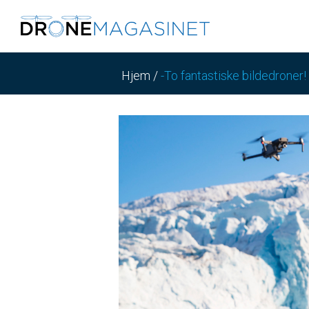
Hjem
/
-To fantastiske bildedroner!