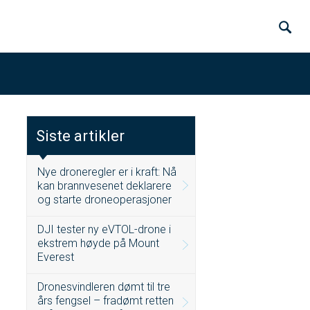
Siste artikler
Nye droneregler er i kraft: Nå
kan brannvesenet deklarere
og starte droneoperasjoner
DJI tester ny eVTOL-drone i
ekstrem høyde på Mount
Everest
Dronesvindleren dømt til tre
års fengsel – fradømt retten