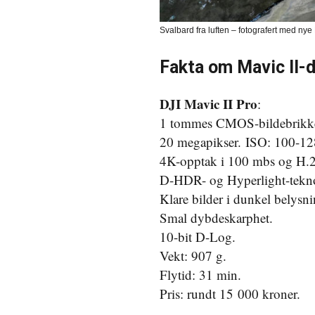
Svalbard fra luften – fotografert med nye
Fakta om Mavic II-
DJI Mavic II Pro
:
1 tommes CMOS-bildebrikke
20 megapikser.
ISO: 100-12
4K-opptak i 100 mbs og H.
D-HDR- og Hyperlight-tekno
Klare bilder i dunkel belysni
Smal dybdeskarphet.
10-bit D-Log.
Vekt: 907 g.
Flytid: 31 min.
Pris: rundt 15 000 kroner.