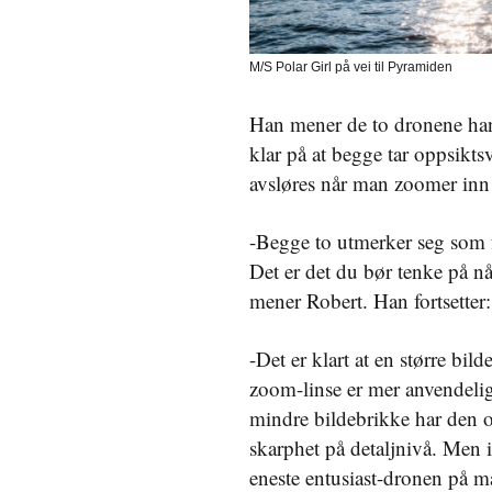
M/S Polar Girl på vei til Pyramiden
Han mener de to dronene han 
klar på at begge tar oppsikt
avsløres når man zoomer inn
-Begge to utmerker seg som f
Det er det du bør tenke på n
mener Robert. Han fortsetter:
-Det er klart at en større bi
zoom-linse er mer anvendelig 
mindre bildebrikke har den o
skarphet på detaljnivå. Men 
eneste entusiast-dronen på 