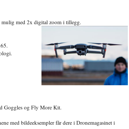
ulig med 2x digital zoom i tillegg.
265.
logi.
d Goggles og Fly More Kit.
onene med bildeeksempler får dere i Dronemagasinet i