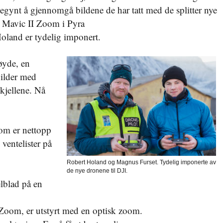
gynt å gjennomgå bildene de har tatt med de splitter nye
 Mavic II Zoom i Pyra
oland er tydelig imponert.
øyde, en
bilder med
skjellene. Nå
om er nettopp
 ventelister på
Robert Holand og Magnus Furset. Tydelig imponerte av
de nye dronene til DJI.
lblad på en
Zoom, er utstyrt med en optisk zoom.