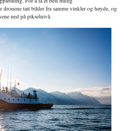
pløsning. For å få et best mulig
 dronene tatt bilder fra samme vinkler og høyde, og
vene ned på pikselnivå.