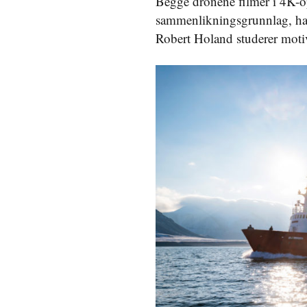
Begge dronene filmer i 4K-op
sammenlikningsgrunnlag, har
Robert Holand studerer moti