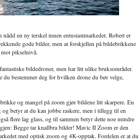
nådd en ny terskel innen entusiastmarkedet. Robert er
svekkende gode bilder, men at forskjellen på bildebrikkene
 mot pikselnivå.
antastiske bildedroner, men har litt ulike bruksområder.
år du bestemmer deg for hvilken drone du bør velge,
ldebrikke og mangel på zoom gjør bildene litt skarpere. En
og betyr at du kan jobbe raskere, men i tillegg til en
gså flere lag glass, og til sammen betyr dette noe mindre
igjen: Begge tar knallbra bilder! Mavic II Zoom er den
markedet med optisk zoom og 4K-opptak. Fordelen er at du