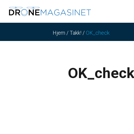
Hjem
/
Takk!
/
OK_check
OK_chec