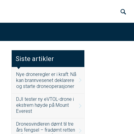
Siste artikler
Nye droneregler er i kraft: Nå
kan brannvesenet deklarere
og starte droneoperasjoner
DJI tester ny eVTOL-drone i
ekstrem høyde på Mount
Everest
Dronesvindleren dømt til tre
års fengsel – fradømt retten