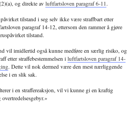
)(a), og direkte av
luftfartsloven paragraf 6-11
.
påvirket tilstand i seg selv ikke være straffbart etter
fartsloven paragraf 14-12, ettersom den rammer å gjøre
 ruspåvirket tilstand.
and vil imidlertid også kunne medføre en særlig risiko, og
raff etter straffebestemmelsen i
luftfartsloven paragraf 14-
ging
. Dette vil nok dermed være den mest nærliggende
lse i en slik sak.
erer i en straffereaksjon, vil vi kunne gi en kraftig
g overtredelsesgebyr.»