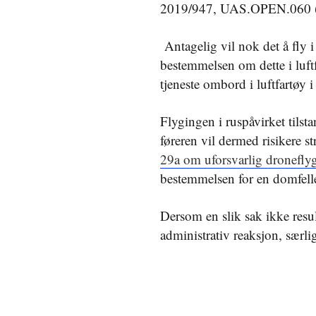
2019/947, UAS.OPEN.060 (2
Antagelig vil nok det å fly i 
bestemmelsen om dette i luft
tjeneste ombord i luftfartøy i
Flygingen i ruspåvirket tilst
føreren vil dermed risikere st
29a om uforsvarlig dronefly
bestemmelsen for en domfelle
Dersom en slik sak ikke result
administrativ reaksjon, særli