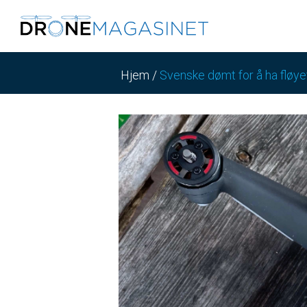
Hjem
/
Svenske dømt for å ha fløyet