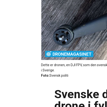
DRONEMAGASINET
Dette er dronen, en DJI FPV, som den svenske
i Sverige.
Foto:
Svensk politi
Svenske d
drone i fy