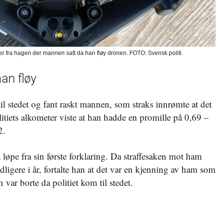
lder fra hagen der mannen satt da han fløy dronen. FOTO: Svensk politi.
an fløy
 til stedet og fant raskt mannen, som straks innrømte at det
itiets alkometer viste at han hadde en promille på 0,69 –
2.
å løpe fra sin første forklaring. Da straffesaken mot ham
idligere i år, fortalte han at det var en kjenning av ham som
var borte da politiet kom til stedet.