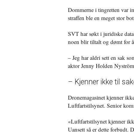
Dommerne i tingretten var im
straffen ble en meget stor bo
SVT har søkt i juridiske datab
noen blir tiltalt og dømt for
– Jeg har aldri sett en sak s
aktor Jenny Holden Nyström
– Kjenner ikke til sak
Dronemagasinet kjenner ikke 
Luftfartstilsynet. Senior ko
«
Luftfartstilsynet kjenner ik
Uansett så er dette forbudt. 