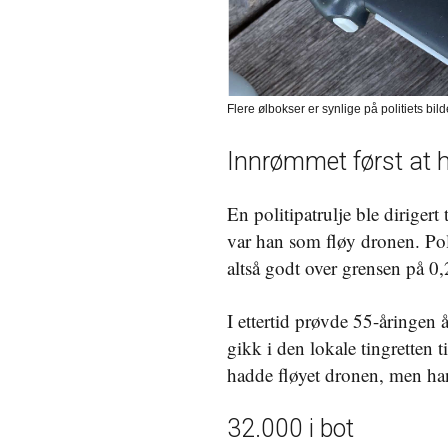
Flere ølbokser er synlige på politiets bi
Innrømmet først at h
En politipatrulje ble dirigert
var han som fløy dronen. Pol
altså godt over grensen på 0,
I ettertid prøvde 55-åringen 
gikk i den lokale tingretten t
hadde fløyet dronen, men han 
32.000 i bot