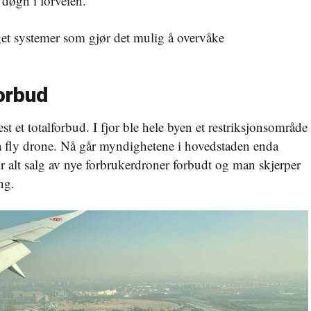
 døgn i forveien.
t systemer som gjør det mulig å overvåke
orbud
t et totalforbud. I fjor ble hele byen et restriksjonsområde
l å fly drone. Nå går myndighetene i hovedstaden enda
r alt salg av nye forbrukerdroner forbudt og man skjerper
ng.