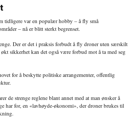
t
som tidligere var en populær hobby – å fly små
råder – nå er blitt sterkt begrenset.
renge. Der er det i praksis forbudt å fly droner uten særskilt
 økt sikkerhet kan det også være forbud mot å ta med seg
vet for å beskytte politiske arrangementer, offentlig
uktur.
rer de strenge reglene blant annet med at man ønsker å
ge har for, en «
lavhøyde-økonomi»
, der droner brukes til
åkning.