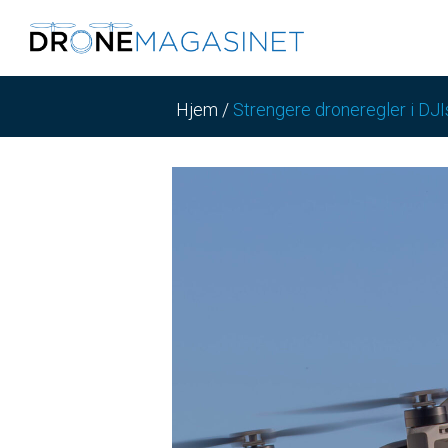
Hjem
/
Strengere droneregler i DJI