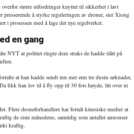
verfor større utfordringer knyttet til sikkerhet i lavt
r presserende å styrke reguleringen av droner, sier Xiong
rt i prosessen med å lage det nye regelverket.
med en gang
alte NYT at politiet ringte dem straks de hadde slått på
uften.
ortalte at han hadde sendt inn mer enn tre dusin søknader,
a fikk han lov til å fly opp til 30 fots høyde, litt over ni
t. Flere droneforhandlere har fortalt kinesiske medier at
kraftig de siste månedene, samtidig som antallet annonser
økt kraftig.