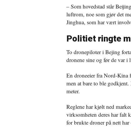
– Som hovedstad står Beijing o
luftrom, noe som gjør det me
Jinghua, som har vært involve
Politiet ringte 
To dronepiloter i Bejing fort
dronene sine og før de var i l
En droneeier fra Nord-Kina f
men at bare to ble godkjent. D
meter.
Reglene har kjølt ned markede
virksomheten deres har falt 
for brukte droner på nett har 