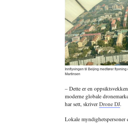
Innflyvingen til Beijing medfører flyvni
Martinsen
– Dette er en oppsiktsvekken
moderne globale dronemarkede
har sett, skriver
Drone DJ
.
Lokale myndighetspersoner er