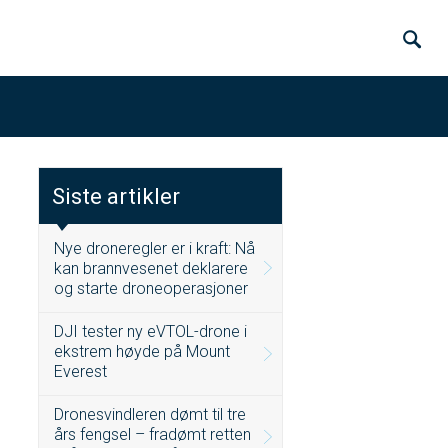
Siste artikler
Nye droneregler er i kraft: Nå
kan brannvesenet deklarere
og starte droneoperasjoner
DJI tester ny eVTOL-drone i
ekstrem høyde på Mount
Everest
Dronesvindleren dømt til tre
års fengsel – fradømt retten