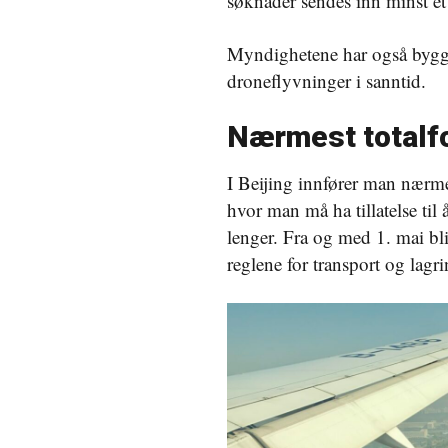
søknader sendes inn minst et
Myndighetene har også bygge
droneflyvninger i sanntid.
Nærmest totalf
I Beijing innfører man nærmes
hvor man må ha tillatelse ti
lenger. Fra og med 1. mai bli
reglene for transport og lagri