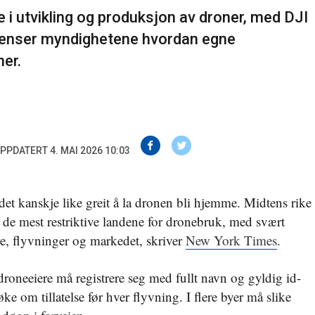
 i utvikling og produksjon av droner, med DJI
renser myndighetene hvordan egne
ner.
PPDATERT 4. MAI 2026 10:03
 det kanskje like greit å la dronen bli hjemme. Midtens rike
av de mest restriktive landene for dronebruk, med svært
re, flyvninger og markedet, skriver
New York Times
.
droneeiere må registrere seg med fullt navn og gyldig id-
søke om tillatelse før hver flyvning. I flere byer må slike