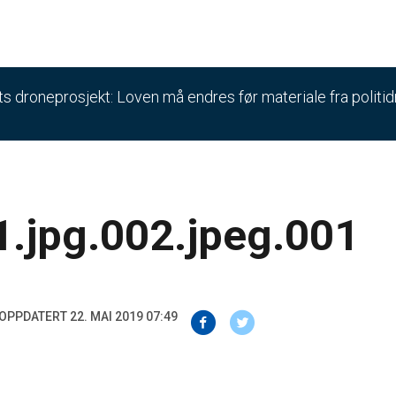
ets droneprosjekt: Loven må endres før materiale fra politi
.jpg.002.jpeg.001
OPPDATERT 22. MAI 2019 07:49