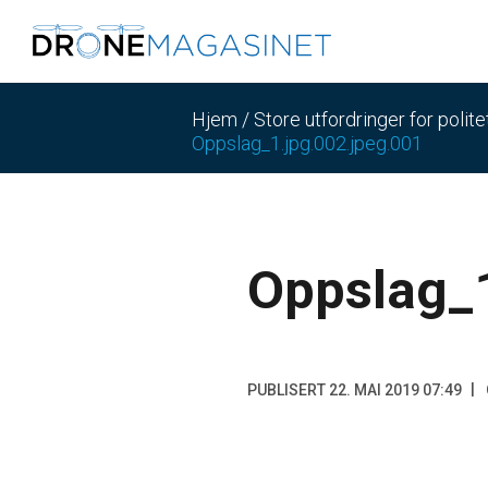
Hjem
/
Store utfordringer for polit
Oppslag_1.jpg.002.jpeg.001
Oppslag_1
PUBLISERT 22. MAI 2019 07:49