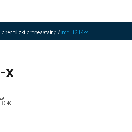
lioner til økt dronesatsing
/
img_1214-x
-x
46
 13:46