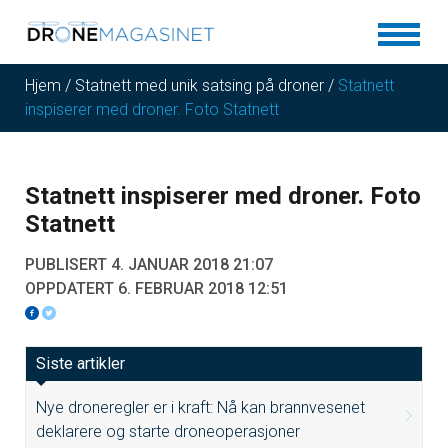
Hjem
/
Statnett med unik satsing på droner
/
Statnett
inspiserer med droner. Foto Statnett
Statnett inspiserer med droner. Foto
Statnett
PUBLISERT 4. JANUAR 2018 21:07
OPPDATERT 6. FEBRUAR 2018 12:51
Siste artikler
Nye droneregler er i kraft: Nå kan brannvesenet
deklarere og starte droneoperasjoner