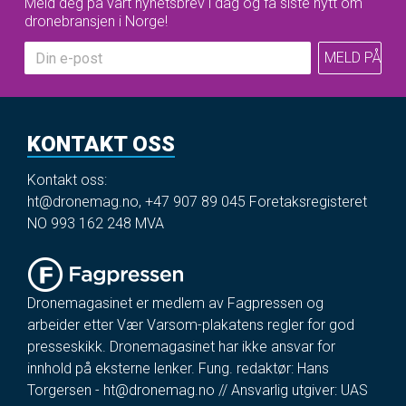
Meld deg på vårt nyhetsbrev i dag og få siste nytt om
dronebransjen i Norge!
KONTAKT OSS
Kontakt oss:
ht@dronemag.no
,
+47 907 89 045
Foretaksregisteret
NO 993 162 248 MVA
Dronemagasinet er medlem av Fagpressen og
arbeider etter Vær Varsom-plakatens regler for god
presseskikk. Dronemagasinet har ikke ansvar for
innhold på eksterne lenker. Fung. redaktør: Hans
Torgersen -
ht@dronemag.no
// Ansvarlig utgiver: UAS