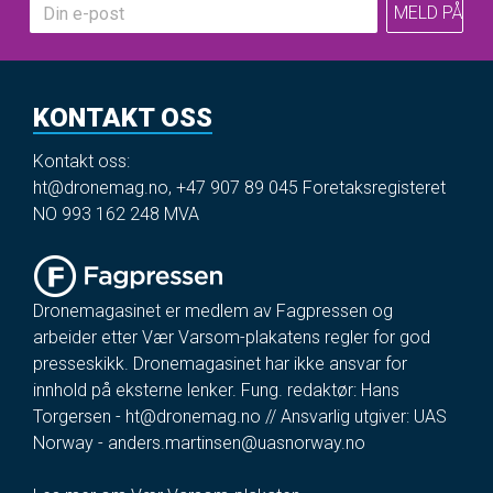
KONTAKT OSS
Kontakt oss:
ht@dronemag.no
,
+47 907 89 045
Foretaksregisteret
NO 993 162 248 MVA
Dronemagasinet er medlem av Fagpressen og
arbeider etter Vær Varsom-plakatens regler for god
presseskikk. Dronemagasinet har ikke ansvar for
innhold på eksterne lenker. Fung. redaktør: Hans
Torgersen -
ht@dronemag.no
// Ansvarlig utgiver: UAS
Norway -
anders.martinsen@uasnorway.no