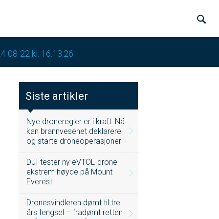
4-08-22 kl. 16.13.26
Siste artikler
Nye droneregler er i kraft: Nå
kan brannvesenet deklarere
og starte droneoperasjoner
DJI tester ny eVTOL-drone i
ekstrem høyde på Mount
Everest
Dronesvindleren dømt til tre
års fengsel – fradømt retten