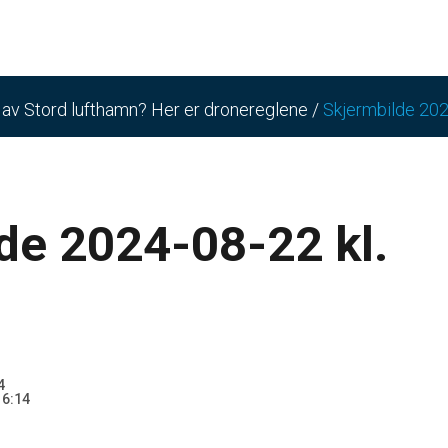
n av Stord lufthamn? Her er dronereglene
/
Skjermbilde 202
de 2024-08-22 kl.
4
16:14