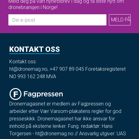
Meld deg på vårt nyhetsbrev i dag og få siste nytt om
dronebransjen i Norge!
KONTAKT OSS
Kontakt oss:
ht@dronemag.no
,
+47 907 89 045
Foretaksregisteret
NO 993 162 248 MVA
Dronemagasinet er medlem av Fagpressen og
arbeider etter Vær Varsom-plakatens regler for god
presseskikk. Dronemagasinet har ikke ansvar for
innhold på eksterne lenker. Fung. redaktør: Hans
Torgersen -
ht@dronemag.no
// Ansvarlig utgiver: UAS