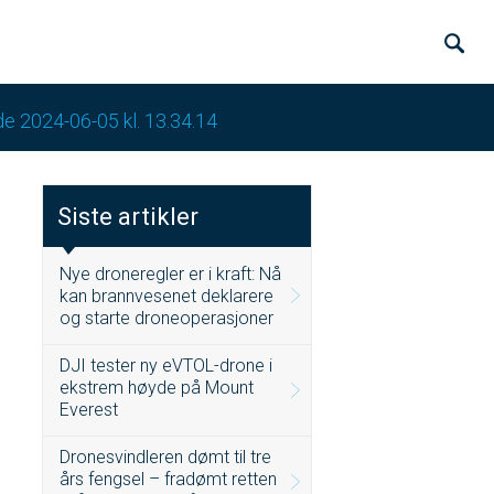
de 2024-06-05 kl. 13.34.14
Siste artikler
Nye droneregler er i kraft: Nå
kan brannvesenet deklarere
og starte droneoperasjoner
DJI tester ny eVTOL-drone i
ekstrem høyde på Mount
Everest
Dronesvindleren dømt til tre
års fengsel – fradømt retten