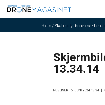
Hjem
/
Skal du fly drone i nærhete
Skjermbil
13.34.14
PUBLISERT 5. JUNI 2024 13:34