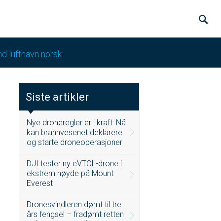
nd lufthavn norsk
Siste artikler
Nye droneregler er i kraft: Nå
kan brannvesenet deklarere
og starte droneoperasjoner
DJI tester ny eVTOL-drone i
ekstrem høyde på Mount
Everest
Dronesvindleren dømt til tre
års fengsel – fradømt retten