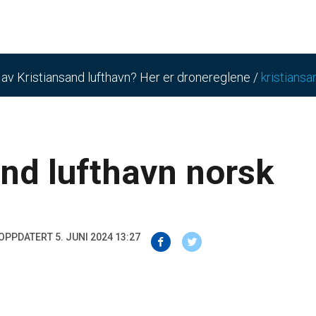
n av Kristiansand lufthavn? Her er dronereglene
/
kristiansa
and lufthavn norsk
OPPDATERT 5. JUNI 2024 13:27