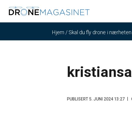
Hjem
/
Skal du fly drone i nærhete
kristians
PUBLISERT 5. JUNI 2024 13:27