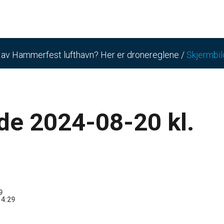
n av Hammerfest lufthavn? Her er dronereglene
/
Skjermbil
de 2024-08-20 kl.
9
14:29