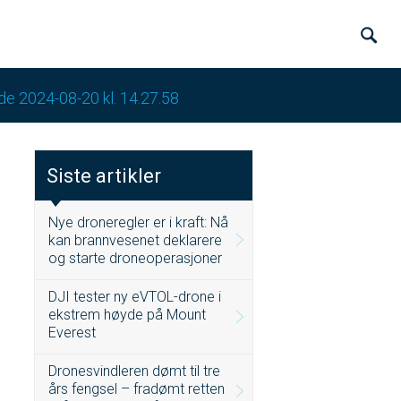
de 2024-08-20 kl. 14.27.58
Siste artikler
Nye droneregler er i kraft: Nå
kan brannvesenet deklarere
og starte droneoperasjoner
DJI tester ny eVTOL-drone i
ekstrem høyde på Mount
Everest
Dronesvindleren dømt til tre
års fengsel – fradømt retten