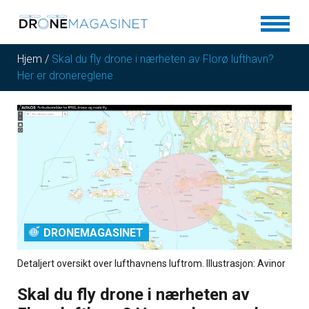
Hjem
/
Skal du fly drone i nærheten av Florø lufthavn?
Her er dronereglene
DRONEMAGASINET
Detaljert oversikt over lufthavnens luftrom. Illustrasjon: Avinor
Skal du fly drone i nærheten av