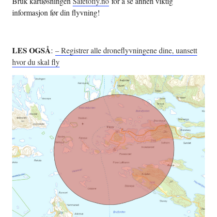
Bruk kartløsningen
Safetofly.no
for å se annen viktig
informasjon før din flyvning!
LES OGSÅ
:
– Registrer alle droneflyvningene dine, uansett
hvor du skal fly