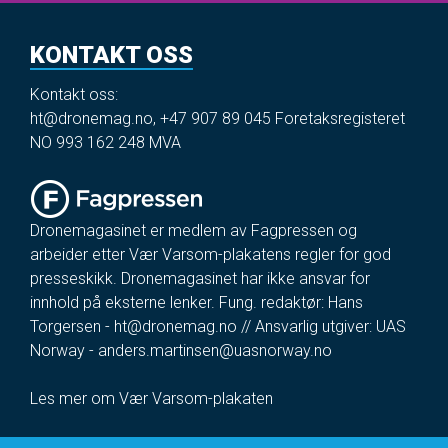
KONTAKT OSS
Kontakt oss:
ht@dronemag.no
,
+47 907 89 045
Foretaksregisteret
NO 993 162 248 MVA
Dronemagasinet er medlem av Fagpressen og
arbeider etter Vær Varsom-plakatens regler for god
presseskikk. Dronemagasinet har ikke ansvar for
innhold på eksterne lenker. Fung. redaktør: Hans
Torgersen -
ht@dronemag.no
// Ansvarlig utgiver: UAS
Norway -
anders.martinsen@uasnorway.no
Les mer om Vær Varsom-plakaten