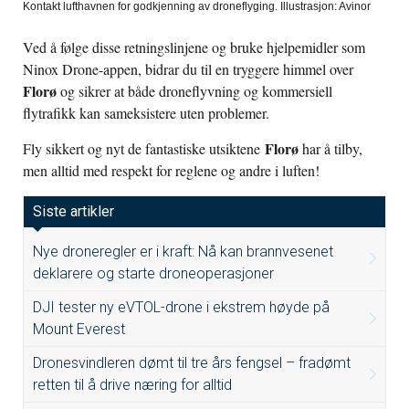
Kontakt lufthavnen for godkjenning av droneflyging. Illustrasjon: Avinor
Ved å følge disse retningslinjene og bruke hjelpemidler som
Ninox Drone-appen, bidrar du til en tryggere himmel over
Florø
og sikrer at både droneflyvning og kommersiell
flytrafikk kan sameksistere uten problemer.
Florø
Fly sikkert og nyt de fantastiske utsiktene
har å tilby,
men alltid med respekt for reglene og andre i luften!
Siste artikler
Nye droneregler er i kraft: Nå kan brannvesenet
deklarere og starte droneoperasjoner
DJI tester ny eVTOL-drone i ekstrem høyde på
Mount Everest
Dronesvindleren dømt til tre års fengsel – fradømt
retten til å drive næring for alltid