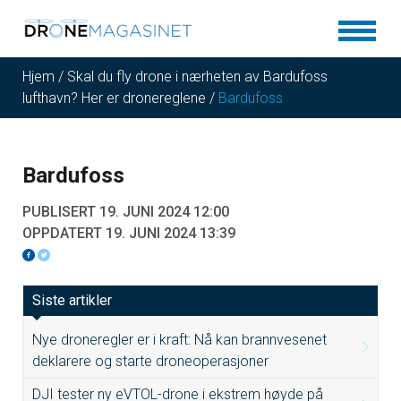
Hjem
/
Skal du fly drone i nærheten av Bardufoss
lufthavn? Her er dronereglene
/
Bardufoss
Bardufoss
PUBLISERT 19. JUNI 2024 12:00
OPPDATERT 19. JUNI 2024 13:39
Siste artikler
Nye droneregler er i kraft: Nå kan brannvesenet
deklarere og starte droneoperasjoner
DJI tester ny eVTOL-drone i ekstrem høyde på