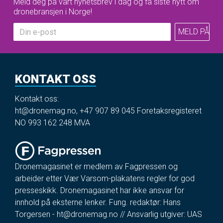
Meld deg på vårt nyhetsbrev i dag og få siste nytt om
dronebransjen i Norge!
KONTAKT OSS
Kontakt oss:
ht@dronemag.no
,
+47 907 89 045
Foretaksregisteret
NO 993 162 248 MVA
Dronemagasinet er medlem av Fagpressen og
arbeider etter Vær Varsom-plakatens regler for god
presseskikk. Dronemagasinet har ikke ansvar for
innhold på eksterne lenker. Fung. redaktør: Hans
Torgersen -
ht@dronemag.no
// Ansvarlig utgiver: UAS