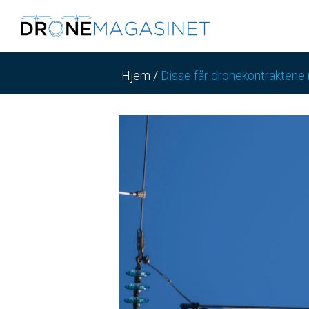
Hjem
/
Disse får dronekontraktene 