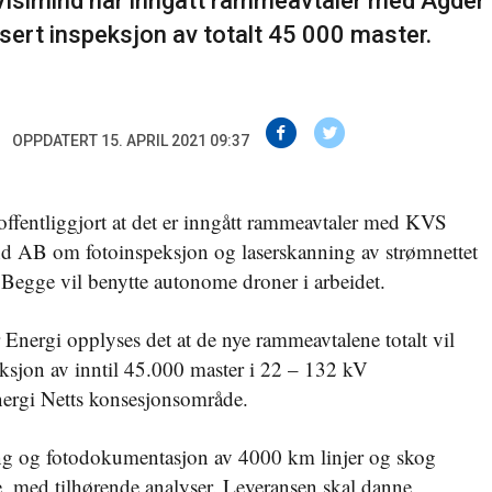
isimind har inngått rammeavtaler med Agder
sert inspeksjon av totalt 45 000 master.
OPPDATERT 15. APRIL 2021 09:37
offentliggjort at det er inngått rammeavtaler med KVS
d AB om fotoinspeksjon og laserskanning av strømnettet
. Begge vil benytte autonome droner i arbeidet.
 Energi opplyses det at de nye rammeavtalene totalt vil
eksjon av inntil 45.000 master i 22 – 132 kV
ergi Netts konsesjonsområde.
ing og fotodokumentasjon av 4000 km linjer og skog
e, med tilhørende analyser. Leveransen skal danne