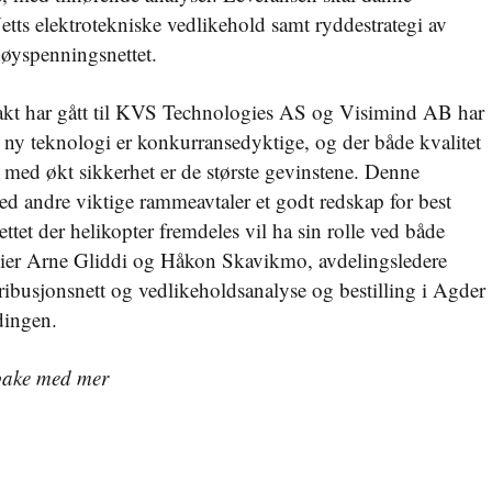
tts elektrotekniske vedlikehold samt ryddestrategi av
høyspenningsnettet.
rakt har gått til KVS Technologies AS og Visimind AB har
d ny teknologi er konkurransedyktige, og der både kvalitet
med økt sikkerhet er de største gevinstene. Denne
d andre viktige rammeavtaler et godt redskap for best
tet der helikopter fremdeles vil ha sin rolle ved både
ier Arne Gliddi og Håkon Skavikmo, avdelingsledere
ribusjonsnett og vedlikeholdsanalyse og bestilling i Agder
dingen.
bake med mer