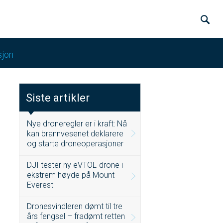
sjon
Siste artikler
Nye droneregler er i kraft: Nå
kan brannvesenet deklarere
og starte droneoperasjoner
DJI tester ny eVTOL-drone i
ekstrem høyde på Mount
Everest
Dronesvindleren dømt til tre
års fengsel – fradømt retten