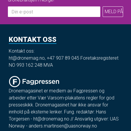
KONTAKT OSS
Kontakt oss:
ht@dronemag.no
,
+47 907 89 045
Foretaksregisteret
NO 993 162 248 MVA
Dronemagasinet er medlem av Fagpressen og
arbeider etter Vær Varsom-plakatens regler for god
presseskikk. Dronemagasinet har ikke ansvar for
innhold på eksterne lenker. Fung. redaktør: Hans
Torgersen -
ht@dronemag.no
// Ansvarlig utgiver: UAS
Norway -
anders.martinsen@uasnorway.no