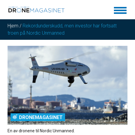
Hjem
/
Rekordunderskudd, men investor har fortsatt
troen på Nordic Unmanned
DRONEMAGASINET
En av dronene til Nordic Unmanned.