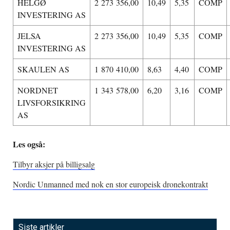
HELGØ
2 273 356,00
10,49
5,35
COMP
INVESTERING AS
JELSA
2 273 356,00
10,49
5,35
COMP
INVESTERING AS
SKAULEN AS
1 870 410,00
8,63
4,40
COMP
NORDNET
1 343 578,00
6,20
3,16
COMP
LIVSFORSIKRING
AS
Les også:
Tilbyr aksjer på billigsalg
Nordic Unmanned med nok en stor europeisk dronekontrakt
Siste artikler