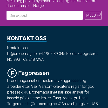
Meld deg på vårt nyhetsbrev i dag og få siste nytt om
dronebransjen i Norge!
KONTAKT OSS
Kontakt oss:
ht@dronemag.no
,
+47 907 89 045
Foretaksregisteret
NO 993 162 248 MVA
Dronemagasinet er medlem av Fagpressen og
arbeider etter Vær Varsom-plakatens regler for god
presseskikk. Dronemagasinet har ikke ansvar for
innhold på eksterne lenker. Fung. redaktør: Hans
Torgersen -
ht@dronemag.no
// Ansvarlig utgiver: UAS