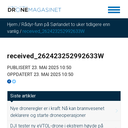
Hjem
/
Rådyr-funn på Sørlandet to uker tidligere enn
vanlig
/
received_262423252992633W
received_262423252992633W
PUBLISERT 23. MAI 2025 10:50
OPPDATERT 23. MAI 2025 10:50
Siste artikler
Nye droneregler er i kraft: Nå kan brannvesenet
deklarere og starte droneoperasjoner
DJI tester ny eVTOL-drone i ekstrem høyde på