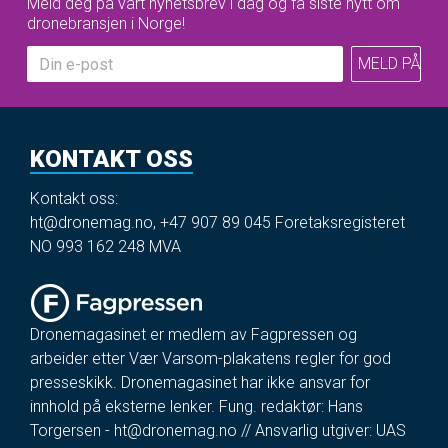
Meld deg på vårt nyhetsbrev i dag og få siste nytt om
dronebransjen i Norge!
KONTAKT OSS
Kontakt oss:
ht@dronemag.no
,
+47 907 89 045
Foretaksregisteret
NO 993 162 248 MVA
Dronemagasinet er medlem av Fagpressen og
arbeider etter Vær Varsom-plakatens regler for god
presseskikk. Dronemagasinet har ikke ansvar for
innhold på eksterne lenker. Fung. redaktør: Hans
Torgersen -
ht@dronemag.no
// Ansvarlig utgiver: UAS