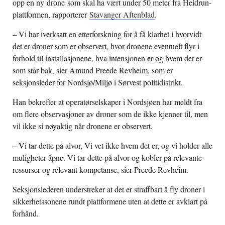
opp en ny
drone
som skal ha vært under 50 meter fra Heidrun-
plattformen, rapporterer
Stavanger Aftenblad
.
– Vi har iverksatt en etterforskning for å få klarhet i hvorvidt
det er droner som er observert, hvor dronene eventuelt flyr i
forhold til installasjonene, hva intensjonen er og hvem det er
som står bak, sier Amund Preede Revheim, som er
seksjonsleder for Nordsjø/Miljø i Sørvest politidistrikt.
Han bekrefter at operatørselskaper i Nordsjøen har meldt fra
om flere observasjoner av droner som de ikke kjenner til, men
vil ikke si nøyaktig når dronene er observert.
– Vi tar dette på alvor, Vi vet ikke hvem det er, og vi holder alle
muligheter åpne. Vi tar dette på alvor og kobler på relevante
ressurser og relevant kompetanse, sier Preede Revheim.
Seksjonslederen understreker at det er straffbart å fly droner i
sikkerhetssonene rundt plattformene uten at dette er avklart på
forhånd.