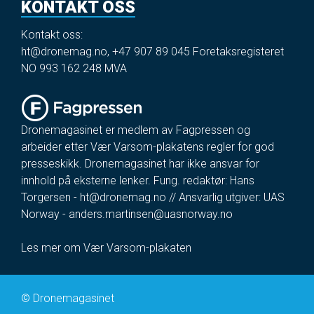
KONTAKT OSS
Kontakt oss:
ht@dronemag.no
,
+47 907 89 045
Foretaksregisteret
NO 993 162 248 MVA
Dronemagasinet er medlem av Fagpressen og
arbeider etter Vær Varsom-plakatens regler for god
presseskikk. Dronemagasinet har ikke ansvar for
innhold på eksterne lenker. Fung. redaktør: Hans
Torgersen -
ht@dronemag.no
// Ansvarlig utgiver: UAS
Norway -
anders.martinsen@uasnorway.no
Les mer om Vær Varsom-plakaten
©
Dronemagasinet