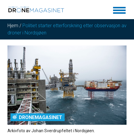
Hjem
/
Politiet starter etterforskning etter observasjon av
droner i Nordsjøen
DRONEMAGASINET
Arkivfoto av Johan Sverdrupfeltet i Nordsjøen.