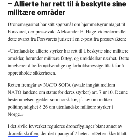
– Allierte har rett til å beskytte sine
militære områder
Dronemagasinet har stilt spørsmål om hjemmelsgrunnlaget til
Forsvaret, der pressevakt Aleksander E. Hage videreformidlet
dette svaret fra Forsvarets jurister i en e-post fra pressevakten:
«Utenlandske allierte styrker har rett til å beskytte sine militære
områder, herunder militære fartøy, og umiddelbar nærhet. Dette
innebærer å treffe nødvendige og forholdsmessige tiltak for å
opprettholde sikkerheten.
Retten fremgår av NATO SOFA (avtale inngått mellom
NATO landene om status for deres styrker) art. 7 nr.10. Denne
bestemmelsen gjelder som norsk lov, jf. lov om militær
politimyndighet § 26 om utenlandske militære styrker i
Norge.»
I det sivile lovverket reguleres droneflyginger blant annet av
droneforskriften
, der det i paragraf 7 heter: «Det er ikke tillatt