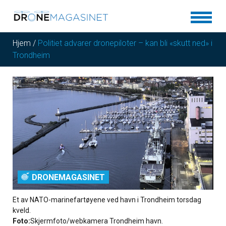
Hjem
/
Politiet advarer dronepiloter – kan bli «skutt ned» i
Trondheim
DRONEMAGASINET
Et av NATO-marinefartøyene ved havn i Trondheim torsdag
kveld.
Foto:
Skjermfoto/webkamera Trondheim havn.