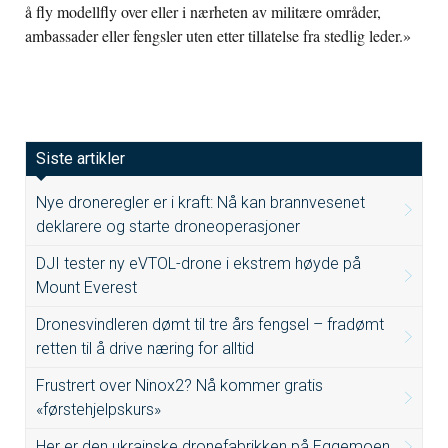
å fly modellfly over eller i nærheten av militære områder,
ambassader eller fengsler uten etter tillatelse fra stedlig leder.»
Siste artikler
Nye droneregler er i kraft: Nå kan brannvesenet
deklarere og starte droneoperasjoner
DJI tester ny eVTOL-drone i ekstrem høyde på
Mount Everest
Dronesvindleren dømt til tre års fengsel – fradømt
retten til å drive næring for alltid
Frustrert over Ninox2? Nå kommer gratis
«førstehjelpskurs»
Her er den ukrainske dronefabrikken på Eggemoen