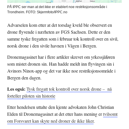
PÅ IPPC ser man at det ikke er etablert noe restriksjonsområde i
Trondheim. FOTO: Skjermfoto/IPPC.no
Advarselen kom etter at det torsdag kveld ble observert en
drone flyvende i nærheten av FGS Sachsen. Dette er den
samme tyske fregatten som i februar tok kontroll over en sivil,
norsk drone i den sivile havnen i Vågen i Bergen.
Dronemagasinet har i flere artikler skrevet om yrkessjåføren
som mistet dronen sin. Han hadde meldt inn flyvingen sin i
Avinors Ninox-app og det var ikke noe restriksjonsområde i
Bergen den dagen.
Les også:
Tysk fregatt tok kontroll over norsk drone – nå
forteller piloten sin historie
Etter hendelsen uttalte den kjente advokaten John Christian
Elden til Dronemagasinet at det etter hans mening er
tvilsomt
om Forsvaret kan skyte ned droner de ikke liker
.