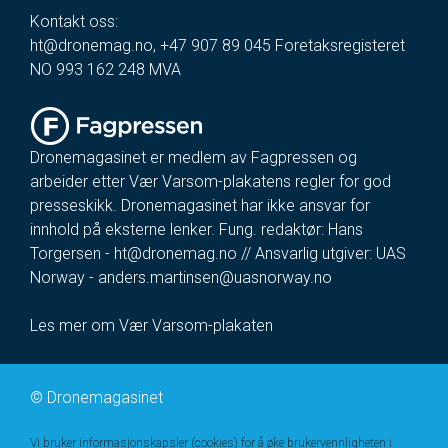
Kontakt oss:
ht@dronemag.no
,
+47 907 89 045
Foretaksregisteret
NO 993 162 248 MVA
Dronemagasinet er medlem av Fagpressen og
arbeider etter Vær Varsom-plakatens regler for god
presseskikk. Dronemagasinet har ikke ansvar for
innhold på eksterne lenker. Fung. redaktør: Hans
Torgersen -
ht@dronemag.no
// Ansvarlig utgiver: UAS
Norway -
anders.martinsen@uasnorway.no
Les mer om Vær Varsom-plakaten
©
Dronemagasinet
Vi bruker informasjonskapsler (cookies) for å øke brukervennligheten i