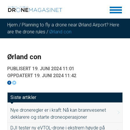
Hjem
/
Planning to fly a drone near Ørland Airport? Here
are the drone rules
/
Ørland con
Ørland con
PUBLISERT 19. JUNI 2024 11:01
OPPDATERT 19. JUNI 2024 11:42
Siste artikler
Nye droneregler er i kraft: Nå kan brannvesenet
deklarere og starte droneoperasjoner
DJI tester ny eVTOL-drone i ekstrem høyde på