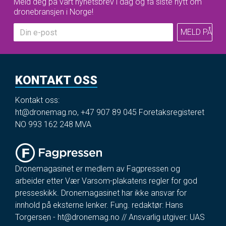
Meld deg på vårt nyhetsbrev i dag og få siste nytt om
dronebransjen i Norge!
KONTAKT OSS
Kontakt oss:
ht@dronemag.no
,
+47 907 89 045
Foretaksregisteret
NO 993 162 248 MVA
Dronemagasinet er medlem av Fagpressen og
arbeider etter Vær Varsom-plakatens regler for god
presseskikk. Dronemagasinet har ikke ansvar for
innhold på eksterne lenker. Fung. redaktør: Hans
Torgersen -
ht@dronemag.no
// Ansvarlig utgiver: UAS