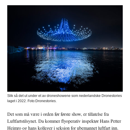
Slik så det ut under et av droneshowene som nederlandske Dronestories
laget i 2022. Foto:Dronestories.
Det som må være i orden før første show, er tillatelse fra
Luftfartstilsynet. Da kommer flyoperativ inspektør Hans Petter
Heimro og hans kolleger i seksjon for ubemannet luftfart inn.