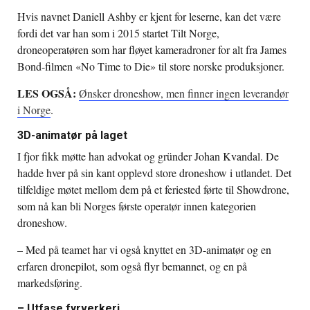
Hvis navnet Daniell Ashby er kjent for leserne, kan det være
fordi det var han som i 2015 startet Tilt Norge,
droneoperatøren som har fløyet kameradroner for alt fra James
Bond-filmen «No Time to Die» til store norske produksjoner.
LES OGSÅ:
Ønsker droneshow, men finner ingen leverandør
i Norge
.
3D-animatør på laget
I fjor fikk møtte han advokat og gründer Johan Kvandal. De
hadde hver på sin kant opplevd store droneshow i utlandet. Det
tilfeldige møtet mellom dem på et feriested førte til Showdrone,
som nå kan bli Norges første operatør innen kategorien
droneshow.
– Med på teamet har vi også knyttet en 3D-animatør og en
erfaren dronepilot, som også flyr bemannet, og en på
markedsføring.
– Utfase fyrverkeri