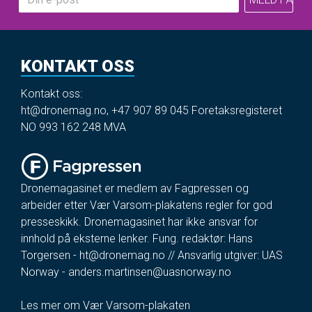
KONTAKT OSS
Kontakt oss:
ht@dronemag.no
,
+47 907 89 045
Foretaksregisteret
NO 993 162 248 MVA
Dronemagasinet er medlem av Fagpressen og
arbeider etter Vær Varsom-plakatens regler for god
presseskikk. Dronemagasinet har ikke ansvar for
innhold på eksterne lenker. Fung. redaktør: Hans
Torgersen -
ht@dronemag.no
// Ansvarlig utgiver: UAS
Norway -
anders.martinsen@uasnorway.no
Les mer om Vær Varsom-plakaten