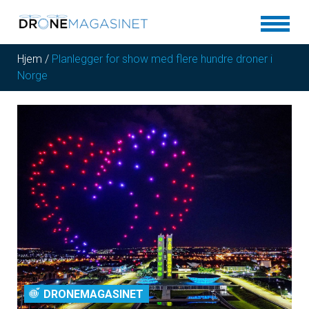
Hjem
/
Planlegger for show med flere hundre droner i
Norge
DRONEMAGASINET