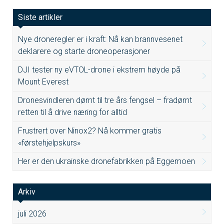
Siste artikler
Nye droneregler er i kraft: Nå kan brannvesenet
deklarere og starte droneoperasjoner
DJI tester ny eVTOL-drone i ekstrem høyde på
Mount Everest
Dronesvindleren dømt til tre års fengsel – fradømt
retten til å drive næring for alltid
Frustrert over Ninox2? Nå kommer gratis
«førstehjelpskurs»
Her er den ukrainske dronefabrikken på Eggemoen
Arkiv
juli 2026