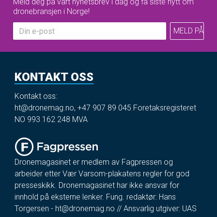
Meld deg på vårt nyhetsbrev i dag og få siste nytt om
dronebransjen i Norge!
KONTAKT OSS
Kontakt oss:
ht@dronemag.no
,
+47 907 89 045
Foretaksregisteret
NO 993 162 248 MVA
Dronemagasinet er medlem av Fagpressen og
arbeider etter Vær Varsom-plakatens regler for god
presseskikk. Dronemagasinet har ikke ansvar for
innhold på eksterne lenker. Fung. redaktør: Hans
Torgersen -
ht@dronemag.no
// Ansvarlig utgiver: UAS