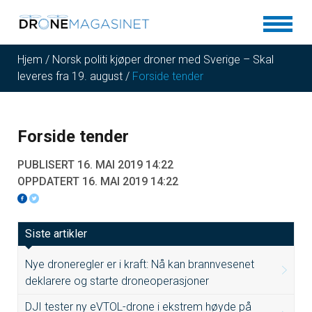
Hjem
/
Norsk politi kjøper droner med Sverige – Skal
leveres fra 19. august
/
Forside tender
Forside tender
PUBLISERT 16. MAI 2019 14:22
OPPDATERT 16. MAI 2019 14:22
Siste artikler
Nye droneregler er i kraft: Nå kan brannvesenet
deklarere og starte droneoperasjoner
DJI tester ny eVTOL-drone i ekstrem høyde på