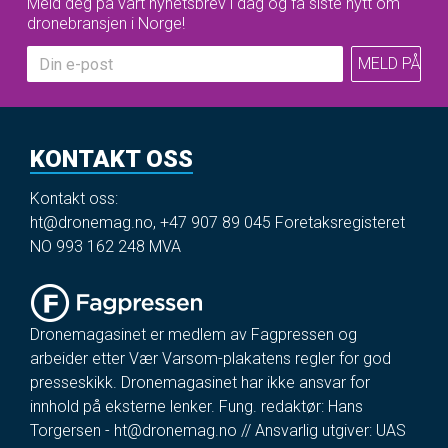
Meld deg på vårt nyhetsbrev i dag og få siste nytt om
dronebransjen i Norge!
KONTAKT OSS
Kontakt oss:
ht@dronemag.no
,
+47 907 89 045
Foretaksregisteret
NO 993 162 248 MVA
Dronemagasinet er medlem av Fagpressen og
arbeider etter Vær Varsom-plakatens regler for god
presseskikk. Dronemagasinet har ikke ansvar for
innhold på eksterne lenker. Fung. redaktør: Hans
Torgersen -
ht@dronemag.no
// Ansvarlig utgiver: UAS