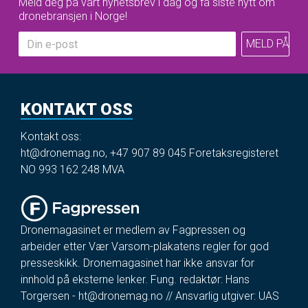
Meld deg på vårt nyhetsbrev i dag og få siste nytt om
dronebransjen i Norge!
KONTAKT OSS
Kontakt oss:
ht@dronemag.no
,
+47 907 89 045
Foretaksregisteret
NO 993 162 248 MVA
Dronemagasinet er medlem av Fagpressen og
arbeider etter Vær Varsom-plakatens regler for god
presseskikk. Dronemagasinet har ikke ansvar for
innhold på eksterne lenker. Fung. redaktør: Hans
Torgersen -
ht@dronemag.no
// Ansvarlig utgiver: UAS