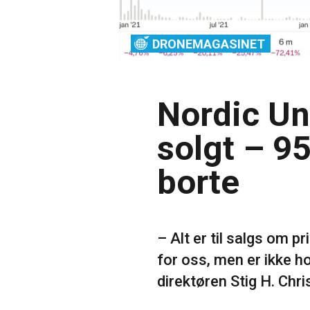
DRONEMAGASINET
Nordic Un
solgt – 9
borte
– Alt er til salgs om pr
for oss, men er ikke h
direktøren Stig H. Chr