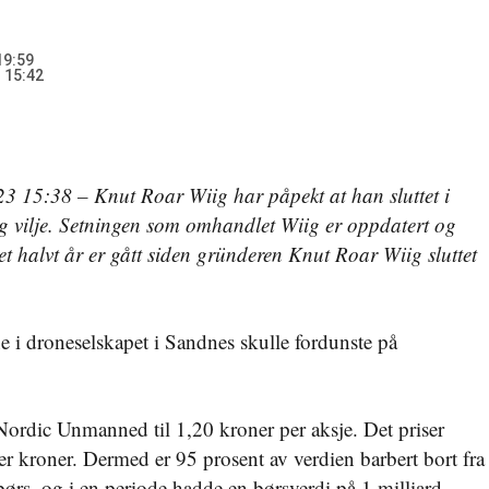
19:59
 15:42
 15:38 – Knut Roar Wiig har påpekt at han sluttet i
v og vilje. Setningen som omhandlet Wiig er oppdatert og
t et halvt år er gått siden gründeren Knut Roar Wiig sluttet
 i droneselskapet i Sandnes skulle fordunste på
 Nordic Unmanned til 1,20 kroner per aksje. Det priser
ner kroner. Dermed er 95 prosent av verdien barbert bort fra
 børs, og i en periode hadde en børsverdi på 1 milliard