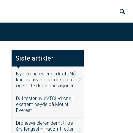
Siste artikler
Nye droneregler er i kraft: Nå
kan brannvesenet deklarere
og starte droneoperasjoner
DJI tester ny eVTOL-drone i
ekstrem høyde på Mount
Everest
Dronesvindleren dømt til tre
års fengsel – fradømt retten