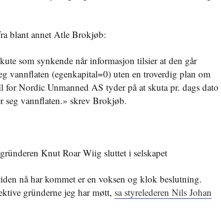
 fra blant annet Atle Brokjøb:
skute som synkende når informasjon tilsier at den går
eg vannflaten (egenkapital=0) uten en troverdig plan om
tall for Nordic Unmanned AS tyder på at skuta pr. dags dato
r seg vannflaten.» skrev Brokjøb.
en gründeren Knut Roar Wiig sluttet i selskapet
tiden nå har kommet er en voksen og klok beslutning.
ektive gründerne jeg har møtt,
sa styrelederen Nils Johan