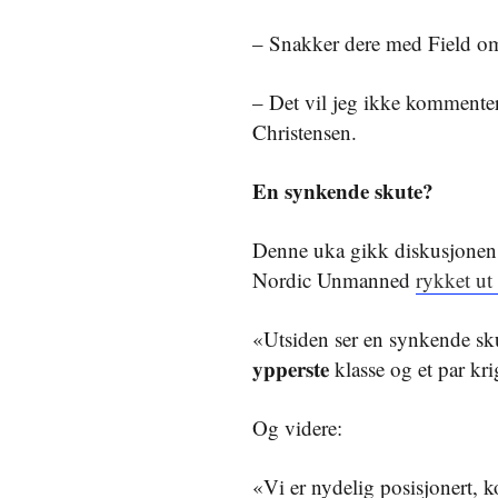
– Snakker dere med Field o
– Det vil jeg ikke kommentere 
Christensen.
En synkende skute?
Denne uka gikk diskusjonen he
Nordic Unmanned
rykket ut
«Utsiden ser en synkende sku
𝐲𝐩𝐩𝐞𝐫𝐬𝐭𝐞 klasse og et par
Og videre:
«Vi er nydelig posisjonert, k