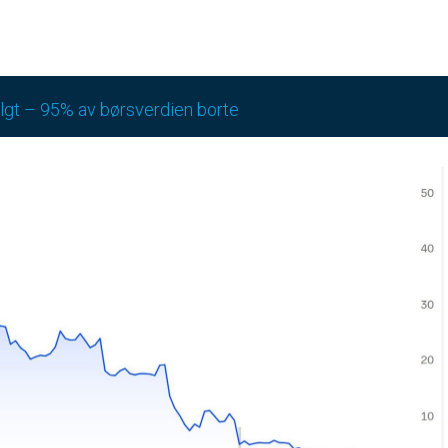
lgt – 95% av børsverdien borte