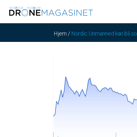
Hjem
/
Nordic Unmanned kan bli so