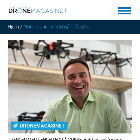
Hjem
/
Nordic Unmanned går på børs
DRONEMAGASINET
TRENGER MER PENGER FOR Å VOKSE: – Vi har lyst å være