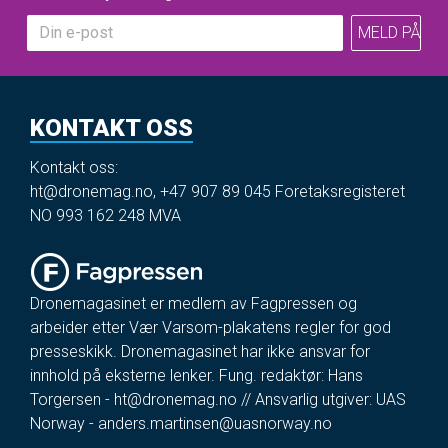
KONTAKT OSS
Kontakt oss:
ht@dronemag.no
,
+47 907 89 045
Foretaksregisteret
NO 993 162 248 MVA
Dronemagasinet er medlem av Fagpressen og
arbeider etter Vær Varsom-plakatens regler for god
presseskikk. Dronemagasinet har ikke ansvar for
innhold på eksterne lenker. Fung. redaktør: Hans
Torgersen -
ht@dronemag.no
// Ansvarlig utgiver: UAS
Norway -
anders.martinsen@uasnorway.no