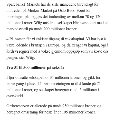
Sparebank1 Markets har de siste månedene tilrettelagt for
inntreden på Merkur Market på Oslo Børs. Forut for
noteringen planlegges det innhenting av mellom 70 og 120
millioner kroner. Wiig anslår at selskapet blir børsnotert med en
markedsverdi på rundt 200 millioner kroner.
– På børsen får vi enklere tilgang til vekstkapital. Vi har lyst å
være ledende i bransjen i Europa, og da trenger vi kapital, også
fordi vi regner med å vokse gjennom oppkjøp som vil koste oss
penger, sier Wiig.
Fra 31 til 500 millioner på seks år
I fjor omsatte selskapet for 31 millioner kroner, og gikk for
første gang i pluss. I år ser omsetningen ut til å lande på 71
millioner kroner, og selskapet beregner rundt 3 millioner i
overskudd.
Ordrereserven er allerede på rundt 250 millioner kroner, og
beregnet omsetning for neste år er 195 millioner kroner.