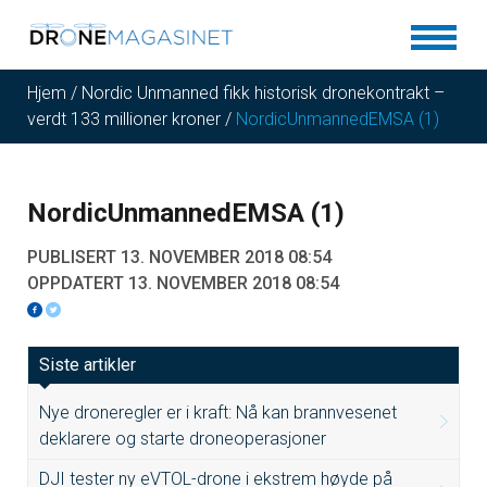
Hjem
/
Nordic Unmanned fikk historisk dronekontrakt –
verdt 133 millioner kroner
/
NordicUnmannedEMSA (1)
NordicUnmannedEMSA (1)
PUBLISERT 13. NOVEMBER 2018 08:54
OPPDATERT 13. NOVEMBER 2018 08:54
Siste artikler
Nye droneregler er i kraft: Nå kan brannvesenet
deklarere og starte droneoperasjoner
DJI tester ny eVTOL-drone i ekstrem høyde på