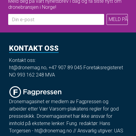
Meld deg på vårt nyhetsbrev i dag og få siste nytt om
dronebransjen i Norge!
KONTAKT OSS
Kontakt oss:
ht@dronemag.no
,
+47 907 89 045
Foretaksregisteret
NO 993 162 248 MVA
Dronemagasinet er medlem av Fagpressen og
arbeider etter Vær Varsom-plakatens regler for god
presseskikk. Dronemagasinet har ikke ansvar for
innhold på eksterne lenker. Fung. redaktør: Hans
Torgersen -
ht@dronemag.no
// Ansvarlig utgiver: UAS