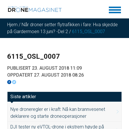
Hjem
/
Når droner setter flytrafikken i fare: Hva skjedde
på Gardermoen 13.juni? -Del 2
/
6115_OSL_0007
6115_OSL_0007
PUBLISERT 23. AUGUST 2018 11:09
OPPDATERT 27. AUGUST 2018 08:26
Siste artikler
Nye droneregler er i kraft: Nå kan brannvesenet
deklarere og starte droneoperasjoner
DJI tester ny eVTOL-drone i ekstrem høyde på