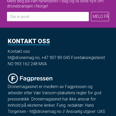
Meld deg på vårt nyhetsbrev i dag og få siste nytt om
dronebransjen i Norge!
KONTAKT OSS
Kontakt oss:
ht@dronemag.no
,
+47 907 89 045
Foretaksregisteret
NO 993 162 248 MVA
Dronemagasinet er medlem av Fagpressen og
arbeider etter Vær Varsom-plakatens regler for god
presseskikk. Dronemagasinet har ikke ansvar for
innhold på eksterne lenker. Fung. redaktør: Hans
Torgersen -
ht@dronemag.no
// Ansvarlig utgiver: UAS