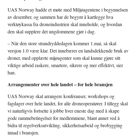
UAS Norway hadde et møte med Miljøagentene i begynnelsen
av desember, og sammen har de begynt å kartlegge hva
verktøykassa fra droneindustrien skal inneholde, og hvordan
den skal supplere det ungdommene gjør i dag.
– Når den store strandryddedagen kommer 1.mai, så skal
versjon 1.0 være klar. Det innebærer en landsdekkende bruk av
droner, med opplærte mijøagenter som skal kunne gjøre sitt
viktige arbeid raskere, smartere, sikrere og mer effektivt, sier
han.
Arrangementer over hele landet – for hele bransjen
UAS Norway skal arrangere konferanser, workshops og
fagdager over hele landet, for alle droneoperatører. I tillegg skal
vi naturligvis fortsette å jobbe hver eneste dag med å skape
gode rammebetingelser for medlemmene, blant annet ved å
bidra til regelverksutvikling, sikkerhetsarbeid og brobygging
innad i bransjen.