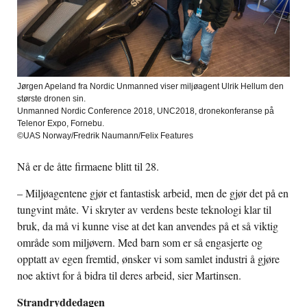
Jørgen Apeland fra Nordic Unmanned viser miljøagent Ulrik Hellum den
største dronen sin.
Unmanned Nordic Conference 2018, UNC2018, dronekonferanse på
Telenor Expo, Fornebu.
©UAS Norway/Fredrik Naumann/Felix Features
Nå er de åtte firmaene blitt til 28.
– Miljøagentene gjør et fantastisk arbeid, men de gjør det på en
tungvint måte. Vi skryter av verdens beste teknologi klar til
bruk, da må vi kunne vise at det kan anvendes på et så viktig
område som miljøvern. Med barn som er så engasjerte og
opptatt av egen fremtid, ønsker vi som samlet industri å gjøre
noe aktivt for å bidra til deres arbeid, sier Martinsen.
Strandryddedagen