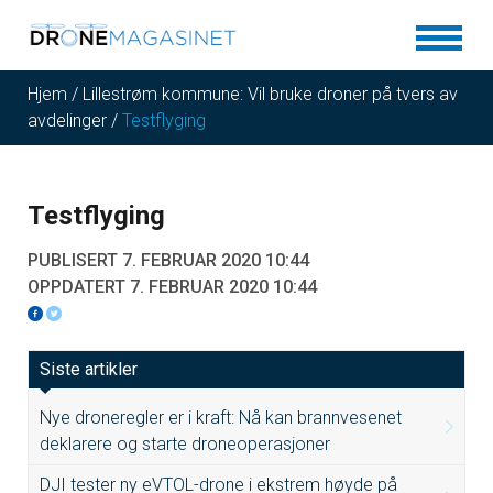
Hjem
/
Lillestrøm kommune: Vil bruke droner på tvers av
avdelinger
/
Testflyging
Testflyging
PUBLISERT 7. FEBRUAR 2020 10:44
OPPDATERT 7. FEBRUAR 2020 10:44
Siste artikler
Nye droneregler er i kraft: Nå kan brannvesenet
deklarere og starte droneoperasjoner
DJI tester ny eVTOL-drone i ekstrem høyde på