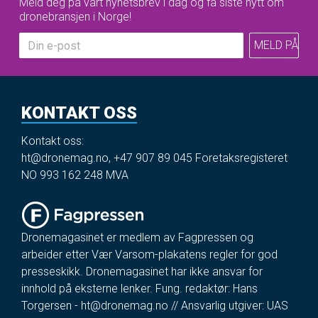
Meld deg på vårt nyhetsbrev i dag og få siste nytt om
dronebransjen i Norge!
KONTAKT OSS
Kontakt oss:
ht@dronemag.no
,
+47 907 89 045
Foretaksregisteret
NO 993 162 248 MVA
Dronemagasinet er medlem av Fagpressen og
arbeider etter Vær Varsom-plakatens regler for god
presseskikk. Dronemagasinet har ikke ansvar for
innhold på eksterne lenker. Fung. redaktør: Hans
Torgersen -
ht@dronemag.no
// Ansvarlig utgiver: UAS