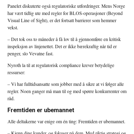
Panelet diskuterte også regulatoriske utfordringer. Mens Norge
har vært tidlig ute med regler for BLOS-operasjoner (Beyond
Visual Line of Sight), er det fortsatt barrierer som hemmer
vekst.
– Det tok oss to måneder å få lov til å gjennomføre en kritisk
inspeksjon av linjenettet. Det er ikke bærekraftig når tid er
penger, slo Vevatne fast.
Nyroth la til at regulatorisk compliance krever betydelige
ressurser:
– Vi har fulltidsansatte som jobber med å sikre at vi følger alle
regler. Noen ganger må man til og med spørre konkurrenter om
råd.
Fremtiden er ubemannet
Alle deltakerne var enige om én ting: Fremtiden er ubemannet.
– Kjenn dine kunder, og fokuser på dem. Med riktig strategi og