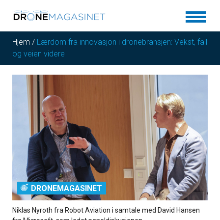
Hjem
/
Lærdom fra innovasjon i dronebransjen: Vekst, fall
og veien videre
DRONEMAGASINET
Niklas Nyroth fra Robot Aviation i samtale med David Hansen