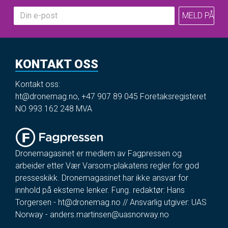
KONTAKT OSS
Kontakt oss:
ht@dronemag.no
,
+47 907 89 045
Foretaksregisteret
NO 993 162 248 MVA
Dronemagasinet er medlem av Fagpressen og
arbeider etter Vær Varsom-plakatens regler for god
presseskikk. Dronemagasinet har ikke ansvar for
innhold på eksterne lenker. Fung. redaktør: Hans
Torgersen -
ht@dronemag.no
// Ansvarlig utgiver: UAS
Norway -
anders.martinsen@uasnorway.no