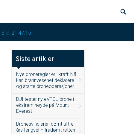
8 kl. 21.47.15
Siste artikler
Nye droneregler er i kraft: Nå
kan brannvesenet deklarere
og starte droneoperasjoner
DJI tester ny eVTOL-drone i
ekstrem høyde på Mount
Everest
Dronesvindleren dømt til tre
års fengsel – fradømt retten