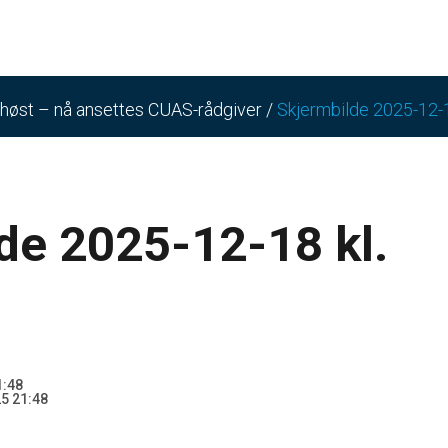
ehøst – nå ansettes CUAS-rådgiver
/
Skjermbilde 2025-12-1
de 2025-12-18 kl.
1:48
5 21:48