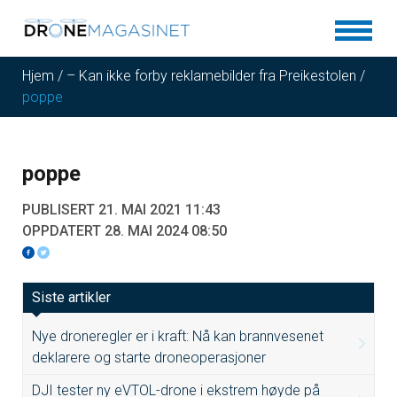
Hjem
/
– Kan ikke forby reklamebilder fra Preikestolen
/
poppe
poppe
PUBLISERT 21. MAI 2021 11:43
OPPDATERT 28. MAI 2024 08:50
Siste artikler
Nye droneregler er i kraft: Nå kan brannvesenet
deklarere og starte droneoperasjoner
DJI tester ny eVTOL-drone i ekstrem høyde på