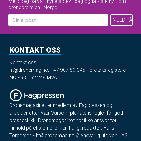
Meld deg på vårt nyhetsbrev i dag og få siste nytt om
dronebransjen i Norge!
KONTAKT OSS
Kontakt oss:
ht@dronemag.no
,
+47 907 89 045
Foretaksregisteret
NO 993 162 248 MVA
Dronemagasinet er medlem av Fagpressen og
arbeider etter Vær Varsom-plakatens regler for god
presseskikk. Dronemagasinet har ikke ansvar for
innhold på eksterne lenker. Fung. redaktør: Hans
Torgersen -
ht@dronemag.no
// Ansvarlig utgiver: UAS