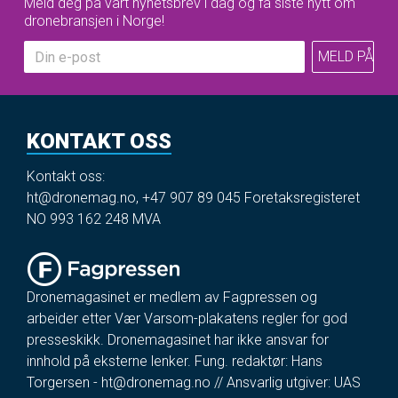
Meld deg på vårt nyhetsbrev i dag og få siste nytt om
dronebransjen i Norge!
KONTAKT OSS
Kontakt oss:
ht@dronemag.no
,
+47 907 89 045
Foretaksregisteret
NO 993 162 248 MVA
Dronemagasinet er medlem av Fagpressen og
arbeider etter Vær Varsom-plakatens regler for god
presseskikk. Dronemagasinet har ikke ansvar for
innhold på eksterne lenker. Fung. redaktør: Hans
Torgersen -
ht@dronemag.no
// Ansvarlig utgiver: UAS