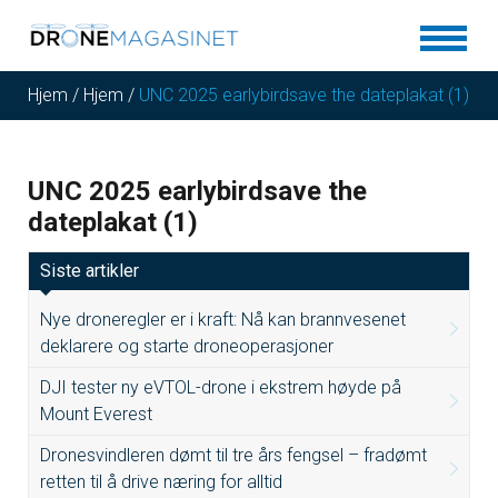
Hjem
/
Hjem
/
UNC 2025 earlybirdsave the dateplakat (1)
UNC 2025 earlybirdsave the
dateplakat (1)
Siste artikler
Nye droneregler er i kraft: Nå kan brannvesenet
deklarere og starte droneoperasjoner
DJI tester ny eVTOL-drone i ekstrem høyde på
Mount Everest
Dronesvindleren dømt til tre års fengsel – fradømt
retten til å drive næring for alltid