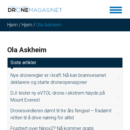
Hjem
/
Hjem
/
Ola Askheim
Ola Askheim
Siste artikler
Nye droneregler er i kraft: Nå kan brannvesenet
deklarere og starte droneoperasjoner
DJI tester ny eVTOL-drone i ekstrem høyde på
Mount Everest
Dronesvindleren dømt til tre års fengsel – fradømt
retten til å drive næring for alltid
Frustrert over Ninox2? Nå kommer gratis